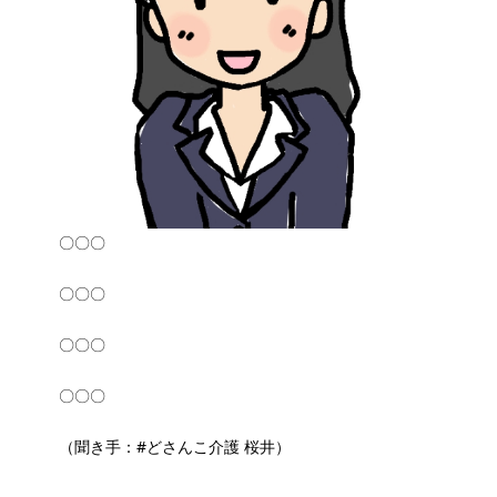
〇〇〇
〇〇〇
〇〇〇
〇〇〇
（聞き手：#どさんこ介護 桜井）