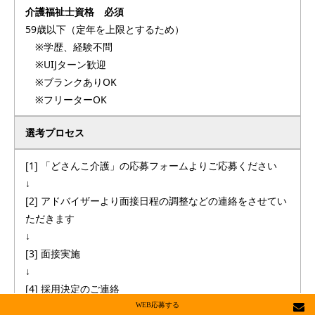
介護福祉士資格 必須
59歳以下（定年を上限とするため）
※学歴、経験不問
※UIJターン歓迎
※ブランクありOK
※フリーターOK
選考プロセス
[1] 「どさんこ介護」の応募フォームよりご応募ください
↓
[2] アドバイザーより面接日程の調整などの連絡をさせてい
ただきます
↓
[3] 面接実施
↓
[4] 採用決定のご連絡
↓
WEB応募する