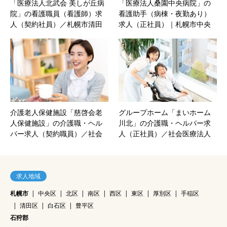
「医療法人北武会 美しが丘病
「医療法人桑園中央病院」の
院」の看護職員（看護師）求
看護助手（病棟・夜勤あり）
人（契約社員）／札幌市清田
求人（正社員）｜札幌市中央
区‐北海道
区‐北海道
介護老人保健施設「慈啓会老
グループホーム「まいホーム
人保健施設」の介護職・ヘル
川北」の介護職・ヘルパー求
パー求人（契約職員）／社会
人（正社員）／社会医療法人
福祉法人さっぽろ慈啓会｜札
共栄会｜札幌市白石区‐北海道
幌市中央区‐北海道
求人地域
札幌市
中央区
北区
南区
西区
東区
厚別区
手稲区
清田区
白石区
豊平区
石狩郡