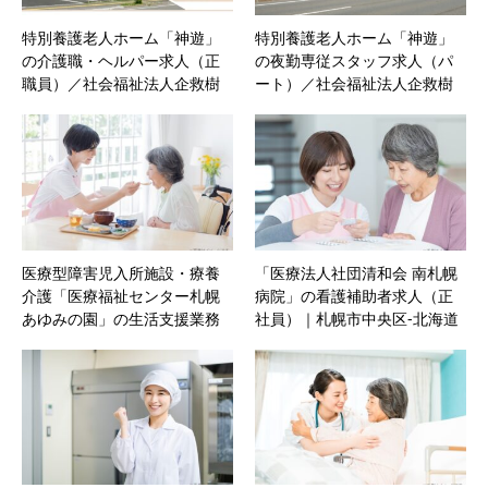
特別養護老人ホーム「神遊」
特別養護老人ホーム「神遊」
の介護職・ヘルパー求人（正
の夜勤専従スタッフ求人（パ
職員）／社会福祉法人企救樹
ート）／社会福祉法人企救樹
｜札幌市東区‐北海道
｜札幌市東区‐北海道
医療型障害児入所施設・療養
「医療法人社団清和会 南札幌
介護「医療福祉センター札幌
病院」の看護補助者求人（正
あゆみの園」の生活支援業務
社員）｜札幌市中央区‐北海道
求人（契約職員）／社会福祉
法人北翔会｜札幌市白石区‐北
海道