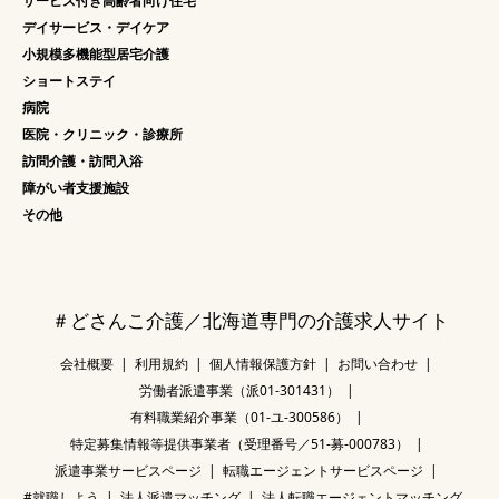
サービス付き高齢者向け住宅
デイサービス・デイケア
小規模多機能型居宅介護
ショートステイ
病院
医院・クリニック・診療所
訪問介護・訪問入浴
障がい者支援施設
その他
＃どさんこ介護／北海道専門の介護求人サイト
会社概要
利用規約
個人情報保護方針
お問い合わせ
労働者派遣事業（派01-301431）
有料職業紹介事業（01-ユ-300586）
特定募集情報等提供事業者（受理番号／51-募-000783）
派遣事業サービスページ
転職エージェントサービスページ
#就職しよう
法人派遣マッチング
法人転職エージェントマッチング