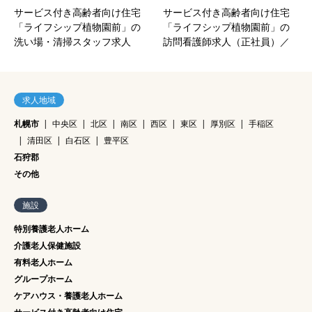
サービス付き高齢者向け住宅
サービス付き高齢者向け住宅
「ライフシップ植物園前」の
「ライフシップ植物園前」の
洗い場・清掃スタッフ求人
訪問看護師求人（正社員）／
（アルバイト・パート）／株
株式会社ライフデザイン｜札
式会社プロント｜札幌市中央
幌市中央区‐北海道
区‐北海道
求人地域
札幌市
中央区
北区
南区
西区
東区
厚別区
手稲区
清田区
白石区
豊平区
石狩郡
その他
施設
特別養護老人ホーム
介護老人保健施設
有料老人ホーム
グループホーム
ケアハウス・養護老人ホーム