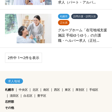
求人（パート・アルバ…
札幌市
訪問介護・訪問入浴
正社員
グループホーム「在宅地域支援
施設 手稲ゆうゆう」の介護
職・ヘルパー求人（正社…
2件中 1〜2件を表示
求人地域
札幌市
中央区
北区
南区
西区
東区
厚別区
手稲区
清田区
白石区
豊平区
石狩郡
その他