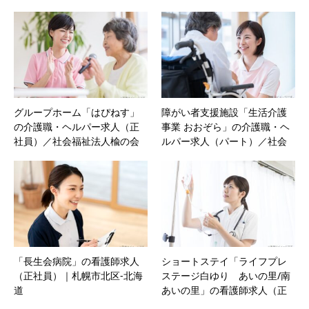
員）／医療法人社団憲仁会｜
札幌市北区‐北海道
グループホーム「はぴねす」
障がい者支援施設「生活介護
の介護職・ヘルパー求人（正
事業 おおぞら」の介護職・ヘ
社員）／社会福祉法人楡の会
ルパー求人（パート）／社会
｜札幌市厚別区‐北海道
福祉法人楡の会｜札幌市厚別
区‐北海道
「長生会病院」の看護師求人
ショートステイ「ライフプレ
（正社員）｜札幌市北区‐北海
ステージ白ゆり あいの里/南
道
あいの里」の看護師求人（正
社員）／社会福祉法人悠生会