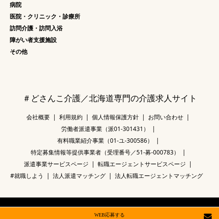
病院
医院・クリニック・診療所
訪問介護・訪問入浴
障がい者支援施設
その他
＃どさんこ介護／北海道専門の介護求人サイト
会社概要
利用規約
個人情報保護方針
お問い合わせ
労働者派遣事業（派01-301431）
有料職業紹介事業（01-ユ-300586）
特定募集情報等提供事業者（受理番号／51-募-000783）
派遣事業サービスページ
転職エージェントサービスページ
#就職しよう
法人派遣マッチング
法人転職エージェントマッチング
©
＃どさんこ介護／北海道専門の介護求人サイト
. All Rights Reserved.
WEB応募する