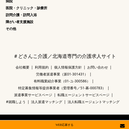
病院
医院・クリニック・診療所
訪問介護・訪問入浴
障がい者支援施設
その他
＃どさんこ介護／北海道専門の介護求人サイト
会社概要
利用規約
個人情報保護方針
お問い合わせ
労働者派遣事業（派01-301431）
有料職業紹介事業（01-ユ-300586）
特定募集情報等提供事業者（受理番号／51-募-000783）
派遣事業サービスページ
転職エージェントサービスページ
#就職しよう
法人派遣マッチング
法人転職エージェントマッチング
©
＃どさんこ介護／北海道専門の介護求人サイト
. All Rights Reserved.
WEB応募する