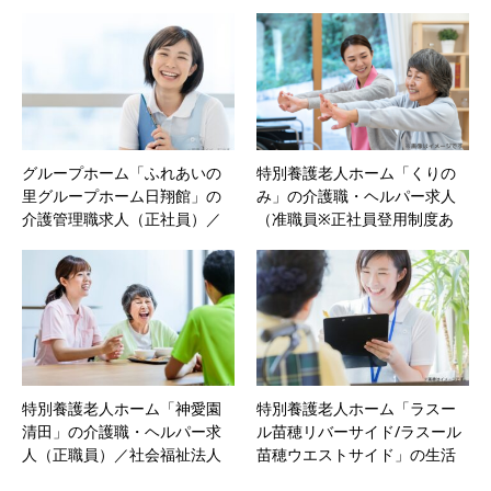
ートナー｜札幌市北区‐北海道
バイト・パート）／株式会社
ふれあいケアサービスHD｜札
幌市厚別区‐北海道
グループホーム「ふれあいの
特別養護老人ホーム「くりの
里グループホーム日翔館」の
み」の介護職・ヘルパー求人
介護管理職求人（正社員）／
（准職員※正社員登用制度あ
株式会社ふれあいケアサービ
り）／社会福祉法人桂和会｜
スHD｜札幌市厚別区‐北海道
札幌市豊平区‐北海道
特別養護老人ホーム「神愛園
特別養護老人ホーム「ラスー
清田」の介護職・ヘルパー求
ル苗穂リバーサイド/ラスール
人（正職員）／社会福祉法人
苗穂ウエストサイド」の生活
神愛園｜札幌市清田区‐北海道
相談員求人／社会福祉法人湖