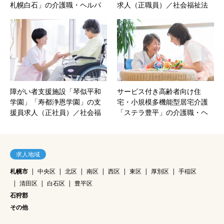
札幌白石」の介護職・ヘルパ
求人（正職員）／社会福祉法
ー求人（契約社員）／パナソ
人札幌慈啓会｜札幌市手稲区‐
ニックエイジフリー株式会社
北海道
｜札幌市白石区‐北海道
障がい者支援施設「琴似平和
サービス付き高齢者向け住
学園」「寿都浄恩学園」の支
宅・小規模多機能型居宅介護
援員求人（正社員）／社会福
「ステラ豊平」の介護職・ヘ
祉法人札幌育成園｜札幌市西
ルパー求人（正社員）／医療
区・寿都町‐北海道
法人社団慈昂会｜札幌市豊平
区‐北海道
求人地域
札幌市
中央区
北区
南区
西区
東区
厚別区
手稲区
清田区
白石区
豊平区
石狩郡
その他