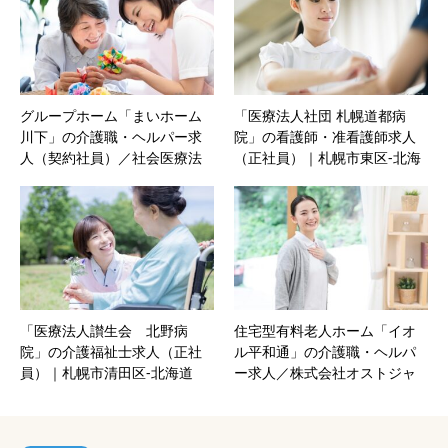
海道
グループホーム「まいホーム
「医療法人社団 札幌道都病
川下」の介護職・ヘルパー求
院」の看護師・准看護師求人
人（契約社員）／社会医療法
（正社員）｜札幌市東区‐北海
人共栄会｜札幌市白石区‐北海
道
道
「医療法人讃生会 北野病
住宅型有料老人ホーム「イオ
院」の介護福祉士求人（正社
ル平和通」の介護職・ヘルパ
員）｜札幌市清田区‐北海道
ー求人／株式会社オストジャ
パングループ｜札幌市白石区‐
北海道